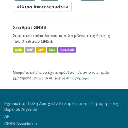
Φίλτρα Αποτελεσμάτων
Σταθμοί GNSS
Σημειακό επίπεδο που περιλαμβάνει τις θέσεις
των σταθμών GNSS.
WMS
SHP
CSV
KML
GeoJSON
Μπορείτε επίσης να έχετε πρόσβαση σε αυτό το μητρώο
χρησιμοποιώντας το
API
(δείτε
API Έγγραφα
).
Σχετικά με Πύλη Ανοιχτών Δεδομένων της Περιφέρειας
Βορείου Αιγαίου
API
CKAN Association