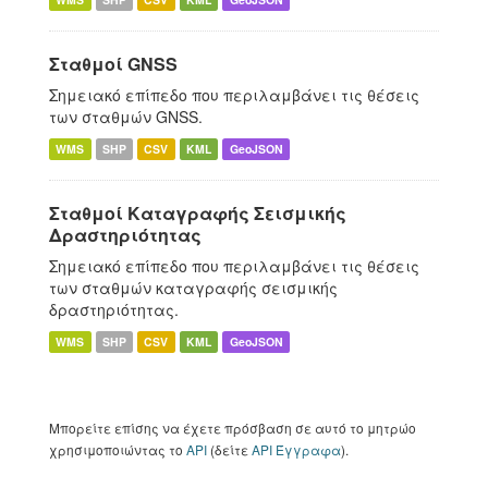
Σταθμοί GNSS
Σημειακό επίπεδο που περιλαμβάνει τις θέσεις
των σταθμών GNSS.
WMS
SHP
CSV
KML
GeoJSON
Σταθμοί Καταγραφής Σεισμικής
Δραστηριότητας
Σημειακό επίπεδο που περιλαμβάνει τις θέσεις
των σταθμών καταγραφής σεισμικής
δραστηριότητας.
WMS
SHP
CSV
KML
GeoJSON
Μπορείτε επίσης να έχετε πρόσβαση σε αυτό το μητρώο
χρησιμοποιώντας το
API
(δείτε
API Έγγραφα
).